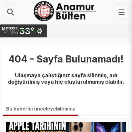
33°
MERSIN
STERLIN
EURO
64.48 ₺
55.25 ₺
Açık
404 - Sayfa Bulunamadı!
Ulaşmaya çalıştığınız sayfa silinmiş, adı
değiştirilmiş veya hiç oluşturulmamış olabilir.
Bu haberleri inceleyebilirsiniz