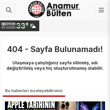
33°
MERSIN
STERLIN
EURO
64.48 ₺
55.25 ₺
Az bulutlu
404 - Sayfa Bulunamadı!
Ulaşmaya çalıştığınız sayfa silinmiş, adı
değiştirilmiş veya hiç oluşturulmamış olabilir.
Bu haberleri inceleyebilirsiniz