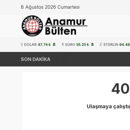
8 Ağustos 2026 Cumartesi
DOLAR
47.74 ₺
EURO
55.25 ₺
STERLIN
64.48
SON DAKİKA
40
Ulaşmaya çalıştığ