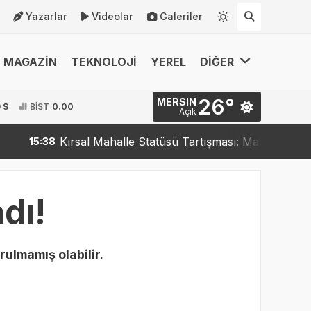
Yazarlar
Videolar
Galeriler
MAGAZİN
TEKNOLOJİ
YEREL
DİĞER
26°
MERSIN
 $
BİST
0.00
Açık
Kırsal Mahalle Statüsü Tartışması: Mahalleler Kırsa
15:38
dı!
rulmamış olabilir.