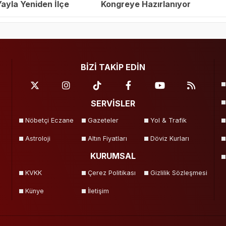
yla Yeniden İlçe
Kongreye Hazırlanıyor
eçildi
BİZİ TAKİP EDİN
SERVİSLER
Nöbetçi Eczane
Gazeteler
Yol & Trafik
Astroloji
Altın Fiyatları
Döviz Kurları
KURUMSAL
KVKK
Çerez Politikası
Gizlilik Sözleşmesi
Künye
İletişim