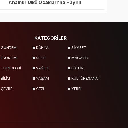
Anamur Ülkü Ocakları'na Hayırlı
Olsun Ziyareti
KATEGORİLER
GÜNDEM
DÜNYA
SİYASET
EKONOMİ
SPOR
MAGAZİN
TEKNOLOJİ
SAĞLIK
EĞİTİM
BİLİM
YAŞAM
KÜLTÜR&SANAT
ÇEVRE
GEZİ
YEREL