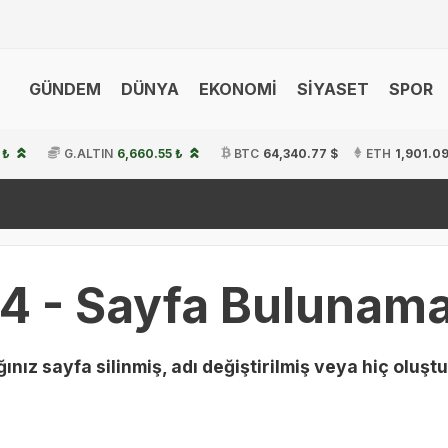
GÜNDEM
DÜNYA
EKONOMİ
SİYASET
SPOR
 ₺
G.ALTIN
6,660.55 ₺
BTC
64,340.77 $
ETH
1,901.09
4 - Sayfa Bulunama
ınız sayfa silinmiş, adı değiştirilmiş veya hiç oluştu