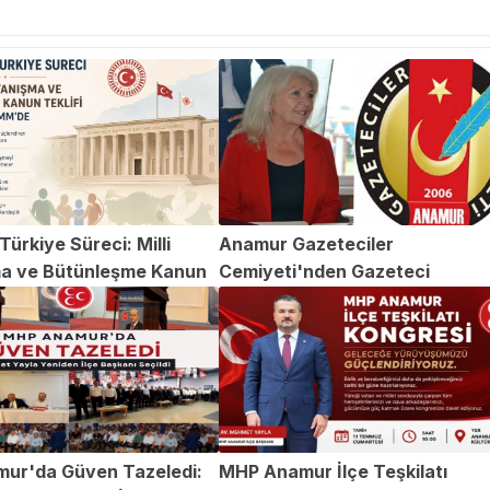
ürkiye Süreci: Milli
Anamur Gazeteciler
a ve Bütünleşme Kanun
Cemiyeti'nden Gazeteci
TBMM'de
Abdülvahap Şehitoğlu'na Yapıl
Saldırıya Kınama
ur'da Güven Tazeledi:
MHP Anamur İlçe Teşkilatı