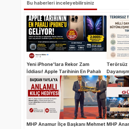
Bu haberleri inceleyebilirsiniz
Yeni iPhone'lara Rekor Zam
Terörsüz T
İddiası! Apple Tarihinin En Pahalı
Dayanışm
iPhone'u Geliyor
Teklifi 
MHP Anamur İlçe Başkanı Mehmet
MHP Anam