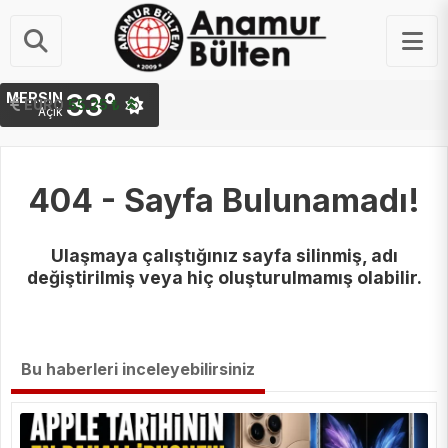
33°
MERSIN
STERLIN
EURO
64.48 ₺
55.25 ₺
Açık
404 - Sayfa Bulunamadı!
Ulaşmaya çalıştığınız sayfa silinmiş, adı
değiştirilmiş veya hiç oluşturulmamış olabilir.
Bu haberleri inceleyebilirsiniz